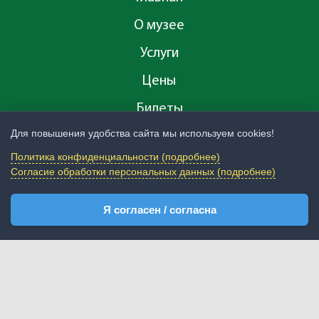
О музее
Услуги
Цены
Билеты
Для повышения удобства сайта мы используем cookies!
Экспозиция
Политика конфиденциальности (подробнее)
Согласие обработки персональных данных (подробнее)
Новости
Я согласен / согласна
Посетителям
Публикации
Контакты
+7(3654) 205825