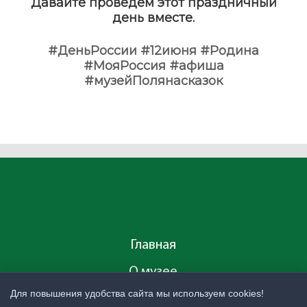
Давайте проведём этот праздничный
день вместе.
#ДеньРоссии
#12июня
#Родина
#МояРоссия
#афиша
#музейПолянасказок
Главная
О музее
Для повышения удобства сайта мы используем cookies!
Услуги