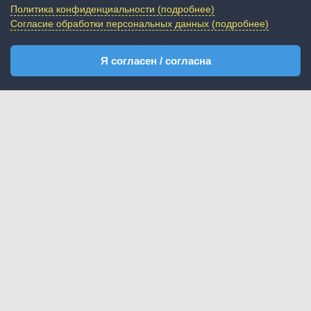
Политика конфиденциальности (подробнее)
Цены
Согласие обработки персональных данных (подробнее)
Билеты
Я согласен / согласна
Экспозиция
Новости
Посетителям
Публикации
Контакты
+7(3654) 205825
+7(3654) 205835
Крым, Ялта, пгт Виноградное, улица Яузы,