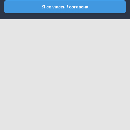
Я согласен / согласна
Экспозиция
Новости
Посетителям
Публикации
Контакты
+7(3654) 205825
+7(3654) 205835
Крым, Ялта, пгт Виноградное, улица Яузы,
28