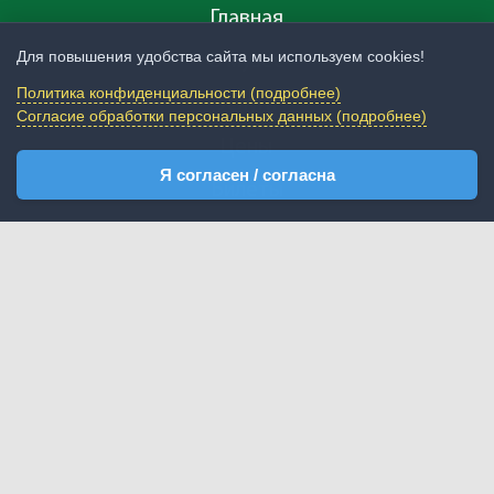
Главная
Для повышения удобства сайта мы используем cookies!
О музее
Политика конфиденциальности (подробнее)
Услуги
Согласие обработки персональных данных (подробнее)
Цены
Я согласен / согласна
Билеты
Экспозиция
Новости
Посетителям
Публикации
Контакты