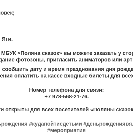
ловек;
 Яги.
МБУК «Поляна сказок» вы можете заказать у ст
ание фотозоны, пригласить аниматоров или арти
, сообщить дату и время празднования дня рожд
щения оплатить на кассе входные билеты для всех
Номер телефона для связи:
+7 978-568-21-76.
ки открыты для всех посетителей «Поляны сказо
ьрождения
#кудапойтисдетьми
#деньрождениявя
#мероприятия